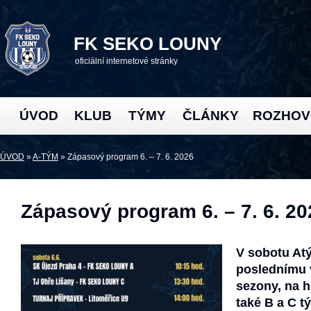
FK SEKO LOUNY
oficiální internetové stránky
ÚVOD
KLUB
TÝMY
ČLÁNKY
ROZHOV
ÚVOD
»
A-TÝM
» Zápasový program 6. – 7. 6. 2026
Zápasový program 6. – 7. 6. 20
V sobotu At
poslednímu 
sezony, na h
také B a C t