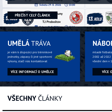
PŘEČÍST CELÝ ČLÁNEK
UMĚLÁ
TRÁVA
NÁBO
je vám k dispozici pro tréninkové
mladé fotbalov
jednotky, zápasy či jiné sportovní
2002 až 2022 
výkony, stačí nás kontaktovat
všední den v 1
VÍCE INFORMACÍ O UMĚLCE
VÍCE 
VŠECHNY
ČLÁNKY