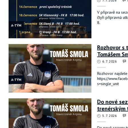
7. 7. 2026
V přípravě na se
čtyři přípravná utk
8.
A-TÝM
Rozhovor s 
Tomášem Sm
6. 7. 2026
Rozhovor najdete
https://www.fac
A-TÝM
s=single_unit
Do nové sez
trenérským
5. 7. 2026
Do nové sezony 