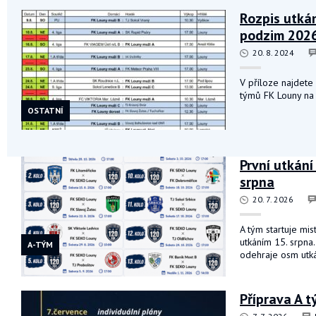
Rozpis utká
podzim 202
20. 8. 2024
V příloze najdete 
týmů FK Louny na 
OSTATNÍ
První utkání
srpna
20. 7. 2026
A tým startuje mi
utkáním 15. srpna
A-TÝM
odehraje osm utká
Příprava A t