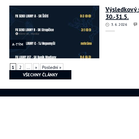
Výsledkový 
30.-31.5.
3. 6. 2026
A-TÝM
1
2
...
»
Poslední »
VŠECHNY ČLÁNKY