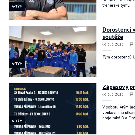
trenérské týmy.
A-TÝM
Dorostenci 
soutěže
5. 6. 2026
Tým dorostenců U
A-TÝM
Zápasový pro
5. 6. 2026
V sobotu Atým je
venkovnímu utkání
hraje také B a C t
A-TÝM